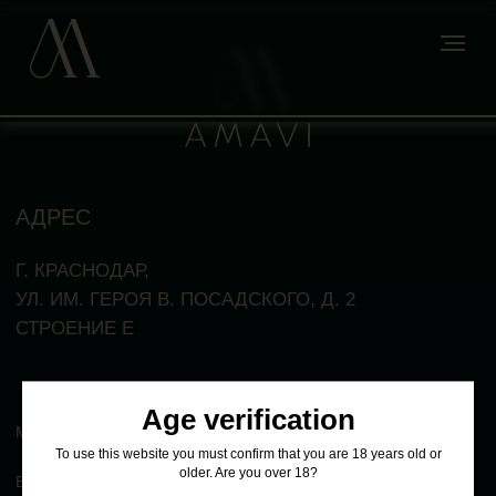
АДРЕС
Г. КРАСНОДАР,
УЛ. ИМ. ГЕРОЯ В. ПОСАДСКОГО, Д. 2
СТРОЕНИЕ Е
МЕНЮ
ВИННАЯ КАРТА
ЗАБРОНИРОВАТЬ
Age verification
To use this website you must confirm that you are 18 years old or
older. Are you over 18?
ПОЛИТИКА ПЕРСОНАЛЬНЫХ ДАННЫХ