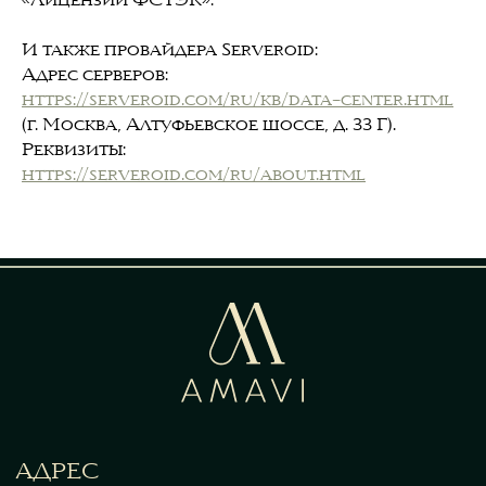
И также провайдера Serveroid:
Адрес серверов:
https://serveroid.com/ru/kb/data-center.html
(г. Москва, Алтуфьевское шоссе, д. 33 Г).
Реквизиты:
https://serveroid.com/ru/about.html
АДРЕС
Г. КРАСНОДАР,
УЛ. ИМ. ГЕРОЯ В. ПОСАДСКОГО,
Д. 2 СТРОЕНИЕ Е
МЕНЮ
ВИННАЯ КАРТА
ЗАБРОНИРОВАТЬ